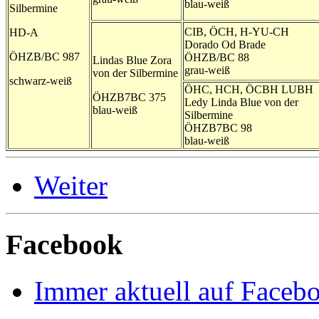
blau-weiß
Silbermine
CIB, ÖCH, H-YU-CH
HD-A
Dorado Od Brade
ÖHZB/BC 987
ÖHZB/BC 88
Lindas Blue Zora
grau-weiß
von der Silbermine
schwarz-weiß
ÖHC, HCH, ÖCBH LUBH
ÖHZB7BC 375
Ledy Linda Blue von der
blau-weiß
Silbermine
ÖHZB7BC 98
blau-weiß
Weiter
Facebook
Immer aktuell auf Faceb