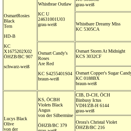
Whistbrae Outlaw
grau-weiß
KC U
OsmartRosies
24631001U03
Black
Whistbare Dreamy Miss
grau-weiß
Tern
KC 5305CA
HD-B
KC
Osmart Storm At Midnight
X1675202X02
Osmart Candy's
KCS 3032CF
ÖHZB/BC 907
Roses
Are Red
schwarz-weiß
Osmart Copper's Sugar Cand
KC S4255401S04
KC 0188BX
braun-weiß
braun-weiß
CIB, D-CH, ÖCH
KS, ÖCBH
Binbusy Ictus
Violets Black
VDH/ZB-H 6144
Angus
grau-weiß
von der Silbermine
Lucys Black
Orora's Christal Violet
Olive
ÖHZB/BC 379
ÖHZB/BC 216
von der
grau-weiß