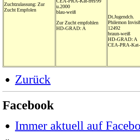
CEA-PRA-Kat-frei/99
Zuchtzulassung: Zur
u.2000
Zucht Empfolen
blau-weiß
Dt.Jugendch.
Philemon Invisi
Zur Zucht empfohlen
12492
HD-GRAD: A
braun-weiß
HD-GRAD: A
CEA-PRA-Kat-f
Zurück
Facebook
Immer aktuell auf Faceb