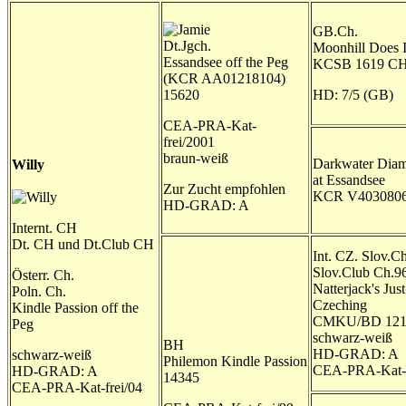
GB.Ch.
Dt.Jgch.
Moonhill Does I
Essandsee off the Peg
KCSB 1619 C
(KCR AA01218104)
15620
HD: 7/5 (GB)
CEA-PRA-Kat-
frei/2001
braun-weiß
Darkwater Diam
Willy
at Essandsee
Zur Zucht empfohlen
KCR V403080
HD-GRAD: A
Internt. CH
Dt. CH und Dt.Club CH
Int. CZ. Slov.C
Slov.Club Ch.9
Österr. Ch.
Natterjack's Just
Poln. Ch.
Czeching
Kindle Passion off the
CMKU/BD 1212
Peg
schwarz-weiß
BH
HD-GRAD: A
schwarz-weiß
Philemon Kindle Passion
CEA-PRA-Kat-f
HD-GRAD: A
14345
CEA-PRA-Kat-frei/04