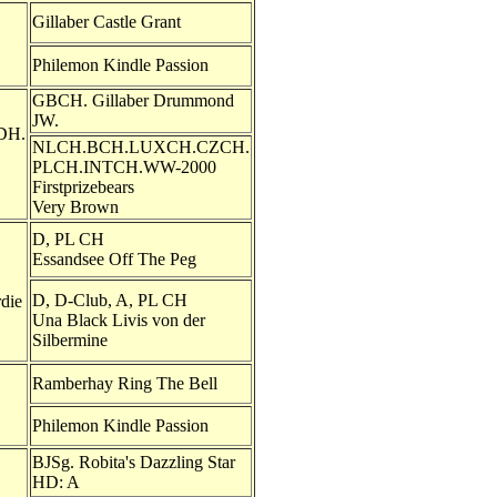
Gillaber Castle Grant
Philemon Kindle Passion
GBCH. Gillaber Drummond
JW.
DH.
NLCH.BCH.LUXCH.CZCH.
PLCH.INTCH.WW-2000
Firstprizebears
Very Brown
D, PL CH
Essandsee Off The Peg
D, D-Club, A, PL CH
die
Una Black Livis von der
Silbermine
Ramberhay Ring The Bell
Philemon Kindle Passion
BJSg. Robita's Dazzling Star
HD: A