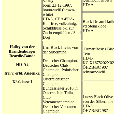
Quamoclit Brown
Valley
HD: A
born: 23-12-1997,
braun-weiß (brown-
white)
HD-A, CEA-PRA-
Black Dream Darli
Kat.-free, vollzahnig,
vd Steinsklöbe
Schilddrüse ok, zur
HD: A
Zucht empfohlen / Stud
Dog
Hailey von der
Una Black Livies von
OsmartRosies Bla
Brandenburger
der Silbermine
Tern
Beardie-Bande
HD-B
Deutscher Champion,
KC X1675202X02
HD-A2
Deutscher Club
ÖHZB/BC 907
Champion, Polnischer
schwarz-weiß
frei v. erbl. Augenkr.
Champion,
Österreichischer
Körklasse I
Champion,
Bundessieger 2010 in
Österreich in Tulln,
Lucys Black Olive
Club
von der Silbermine
Veteranenchampion,
HD-A
Deutscher Veteranen
ÖHZB/BC 987
Champion