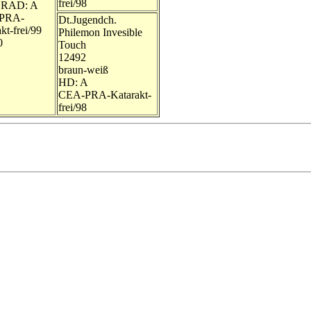
frei/98
RAD: A
PRA-
Dt.Jugendch.
kt-frei/99
Philemon Invesible
0
Touch
12492
braun-weiß
HD: A
CEA-PRA-Katarakt-
frei/98