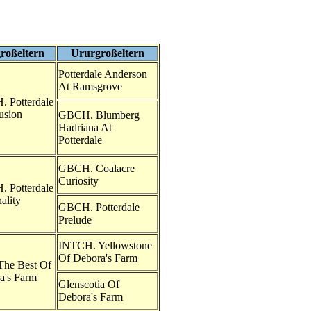
roßeltern
Ururgroßeltern
Potterdale Anderson
At Ramsgrove
 Potterdale
usion
GBCH. Blumberg
Hadriana At
Potterdale
GBCH. Coalacre
Curiosity
 Potterdale
ality
GBCH. Potterdale
Prelude
INTCH. Yellowstone
Of Debora's Farm
The Best Of
a's Farm
Glenscotia Of
Debora's Farm