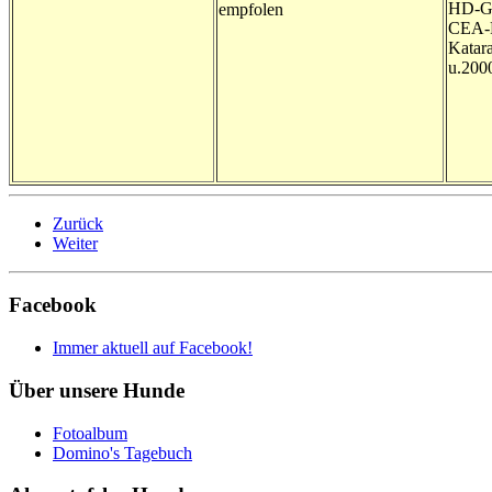
HD-G
empfolen
CEA-
Katara
u.200
Zurück
Weiter
Facebook
Immer aktuell auf Facebook!
Über unsere Hunde
Fotoalbum
Domino's Tagebuch