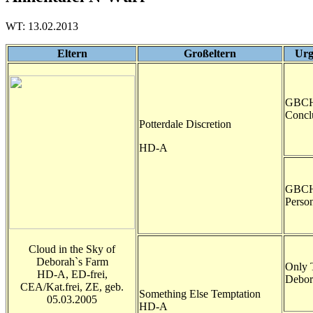
WT: 13.02.2013
Eltern
Großeltern
Urg
GBCH.
Concl
Potterdale Discretion
HD-A
GBCH.
Person
Cloud in the Sky of
Deborah`s Farm
Only 
HD-A, ED-frei,
Debor
CEA/Kat.frei, ZE, geb.
Something Else Temptation
05.03.2005
HD-A