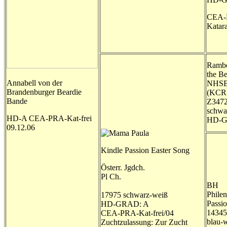
CEA-
Katara
Rambe
the Be
Annabell von der
NHSB 
Brandenburger Beardie
(KCR
Bande
Z347
schwa
HD-A CEA-PRA-Kat-frei
HD-G
09.12.06
Kindle Passion Easter Song
Österr. Jgdch.
Pl Ch.
BH
Phile
17975 schwarz-weiß
Passi
HD-GRAD: A
14345
CEA-PRA-Kat-frei/04
blau-
Zuchtzulassung: Zur Zucht