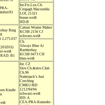
Int.Frz.Lux.Ch.
PRA-
Cregagh Macoushla
ktfrei/93
LOL 21321
braun-weiß
HD:B
Catsun Wraine Maker
rhay Ring
KCSB 2156 CJ
ll
schwarz-weiß
2.275.037
Ch.
Always Blue At
2203Z03)
Ramberhay
rz-weiß
KCSB 0473 CH
RAD: B1
blau-weiß
Int. CZ
Slov.Ch.&slov.Club
Ch.96
Natterjack’s Just
Czeching
CMKU/BD
1212/94/94
nom Kindle
schwarz-weiß
on
HD: A
CEA-PRA-Katarakt-
weiß