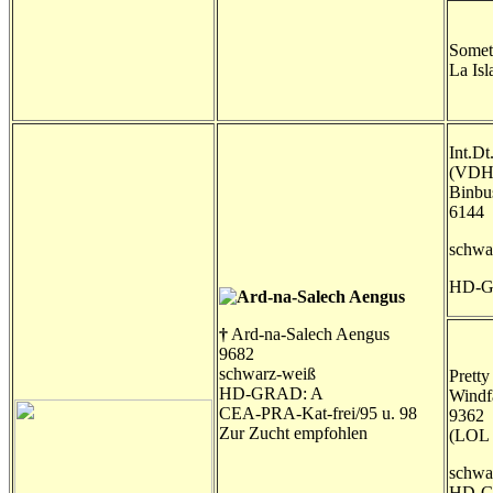
Somet
La Isl
Int.Dt
(VDH
Binbu
6144
schwa
HD-G
†
Ard-na-Salech Aengus
9682
schwarz-weiß
Pretty
HD-GRAD: A
Windf
CEA-PRA-Kat-frei/95 u. 98
9362
Zur Zucht empfohlen
(LOL 
schwa
HD-G