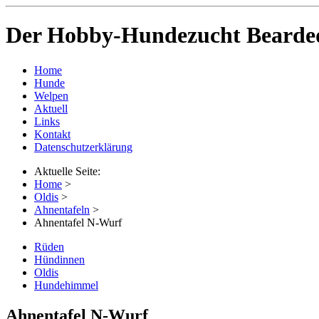
Der Hobby-Hundezucht Bearded
Home
Hunde
Welpen
Aktuell
Links
Kontakt
Datenschutzerklärung
Aktuelle Seite:
Home
>
Oldis
>
Ahnentafeln
>
Ahnentafel N-Wurf
Rüden
Hündinnen
Oldis
Hundehimmel
Ahnentafel N-Wurf