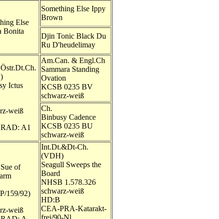
Something Else Ippy
Brown
hing Else
a Bonita
Djin Tonic Black Du
Ru D'heudelimay
Am.Can. & Engl.Ch
.Östr.Dt.Ch.
Sammara Standing
)
Ovation
sy Ictus
KCSB 0235 BV
schwarz-weiß
Ch.
rz-weiß
Binbusy Cadence
KCSB 0235 BU
RAD: A1
schwarz-weiß
Int.Dt.&Dt-Ch.
(VDH)
Seagull Sweeps the
 Sue of
Board
arm
NHSB 1.578.326
schwarz-weiß
P/159/92)
HD:B
CEA-PRA-Katarakt-
rz-weiß
frei/90-Nl.
RAD: A