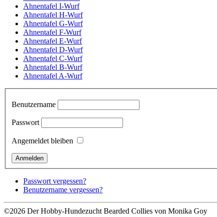
Ahnentafel I-Wurf
Ahnentafel H-Wurf
Ahnentafel G-Wurf
Ahnentafel F-Wurf
Ahnentafel E-Wurf
Ahnentafel D-Wurf
Ahnentafel C-Wurf
Ahnentafel B-Wurf
Ahnentafel A-Wurf
Benutzername
Passwort
Angemeldet bleiben
Passwort vergessen?
Benutzername vergessen?
©2026 Der Hobby-Hundezucht Bearded Collies von Monika Goy